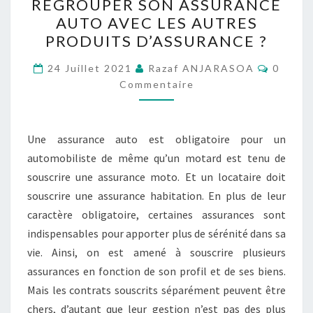
REGROUPER SON ASSURANCE
POSSIBLE
AUTO AVEC LES AUTRES
DE
PRODUITS D’ASSURANCE ?
REGROUPER
Commen
SON
24 Juillet 2021
Razaf ANJARASOA
0
Commentaire
ASSURANCE
AUTO
AVEC
Une assurance auto est obligatoire pour un
LES
automobiliste de même qu’un motard est tenu de
AUTRES
souscrire une assurance moto. Et un locataire doit
PRODUITS
souscrire une assurance habitation. En plus de leur
D’ASSURANCE
caractère obligatoire, certaines assurances sont
?
indispensables pour apporter plus de sérénité dans sa
vie. Ainsi, on est amené à souscrire plusieurs
assurances en fonction de son profil et de ses biens.
Mais les contrats souscrits séparément peuvent être
chers, d’autant que leur gestion n’est pas des plus