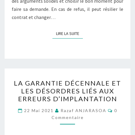
des arguments solides et choisir le bon moment pour
faire sa demande. En cas de refus, il peut résilier le
contrat et changer…
LIRE LA SUITE
LIRE LA SUITE
LA
LA GARANTIE DÉCENNALE ET
GARANTIE
LES DÉSORDRES LIÉS AUX
DÉCENNALE
ERREURS D’IMPLANTATION
ET
LES
Comment
22 Mai 2021
Razaf ANJARASOA
0
DÉSORDRES
Commentaire
LIÉS
AUX