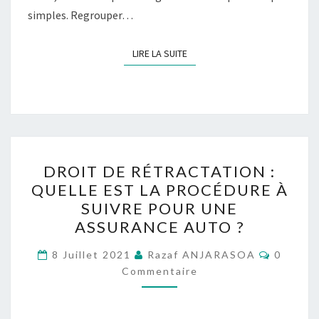
simples. Regrouper…
LIRE LA SUITE
LIRE LA SUITE
DROIT
DROIT DE RÉTRACTATION :
DE
QUELLE EST LA PROCÉDURE À
RÉTRACTATION
SUIVRE POUR UNE
:
ASSURANCE AUTO ?
QUELLE
Comment
EST
8 Juillet 2021
Razaf ANJARASOA
0
Commentaire
LA
PROCÉDURE
À