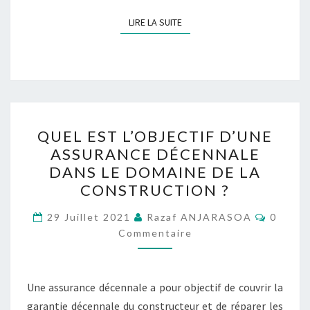
LIRE LA SUITE
LIRE LA SUITE
QUEL
QUEL EST L’OBJECTIF D’UNE
EST
ASSURANCE DÉCENNALE
L’OBJECTIF
DANS LE DOMAINE DE LA
D’UNE
CONSTRUCTION ?
ASSURANCE
Commen
DÉCENNALE
29 Juillet 2021
Razaf ANJARASOA
0
Commentaire
DANS
LE
DOMAINE
Une assurance décennale a pour objectif de couvrir la
DE
garantie décennale du constructeur et de réparer les
LA