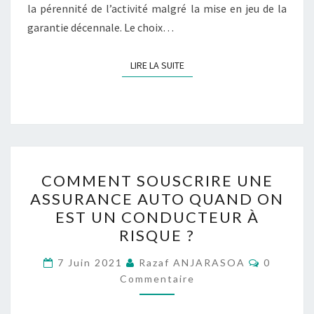
la pérennité de l’activité malgré la mise en jeu de la
garantie décennale. Le choix…
LIRE LA SUITE
LIRE LA SUITE
COMMENT
COMMENT SOUSCRIRE UNE
SOUSCRIRE
ASSURANCE AUTO QUAND ON
UNE
EST UN CONDUCTEUR À
ASSURANCE
RISQUE ?
AUTO
Commenta
QUAND
7 Juin 2021
Razaf ANJARASOA
0
Commentaire
ON
EST