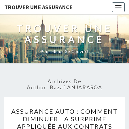
TROUVER UNE ASSURANCE
Togg
navig
TROUVER UNE
ASSURANCE
Pour Mieux Se Couvrir!
Archives De
Author:
Razaf ANJARASOA
ASSURANCE
ASSURANCE AUTO : COMMENT
AUTO
DIMINUER LA SURPRIME
:
APPLIQUÉE AUX CONTRATS
COMMENT