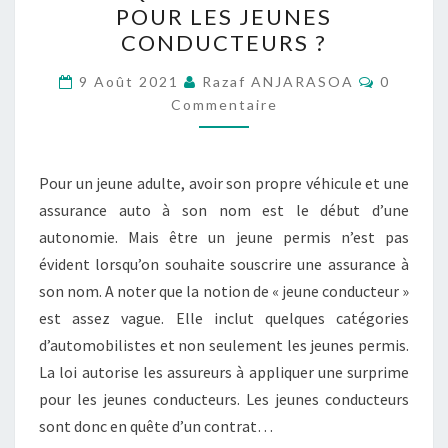
POUR LES JEUNES
DIMINUER
CONDUCTEURS ?
LA
Comment
SURPRIME
9 Août 2021
Razaf ANJARASOA
0
Commentaire
APPLIQUÉE
AUX
CONTRATS
Pour un jeune adulte, avoir son propre véhicule et une
POUR
assurance auto à son nom est le début d’une
LES
autonomie. Mais être un jeune permis n’est pas
JEUNES
évident lorsqu’on souhaite souscrire une assurance à
CONDUCTEURS
son nom. A noter que la notion de « jeune conducteur »
?
est assez vague. Elle inclut quelques catégories
d’automobilistes et non seulement les jeunes permis.
La loi autorise les assureurs à appliquer une surprime
pour les jeunes conducteurs. Les jeunes conducteurs
sont donc en quête d’un contrat…