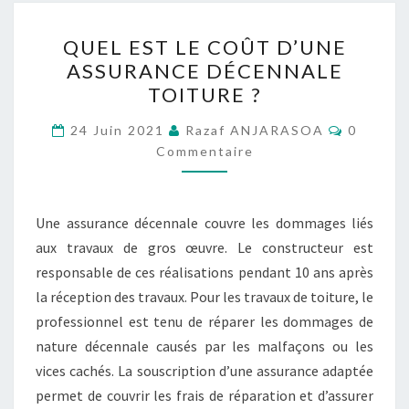
QUEL
QUEL EST LE COÛT D’UNE
EST
ASSURANCE DÉCENNALE
LE
TOITURE ?
COÛT
D’UNE
Comment
24 Juin 2021
Razaf ANJARASOA
0
ASSURANCE
Commentaire
DÉCENNALE
TOITURE
Une assurance décennale couvre les dommages liés
?
aux travaux de gros œuvre. Le constructeur est
responsable de ces réalisations pendant 10 ans après
la réception des travaux. Pour les travaux de toiture, le
professionnel est tenu de réparer les dommages de
nature décennale causés par les malfaçons ou les
vices cachés. La souscription d’une assurance adaptée
permet de couvrir les frais de réparation et d’assurer