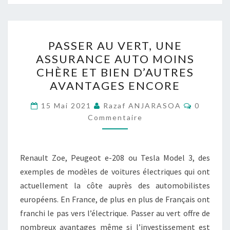
PASSER
PASSER AU VERT, UNE
AU
ASSURANCE AUTO MOINS
VERT,
CHÈRE ET BIEN D’AUTRES
UNE
AVANTAGES ENCORE
ASSURANCE
Comment
AUTO
15 Mai 2021
Razaf ANJARASOA
0
Commentaire
MOINS
CHÈRE
ET
Renault Zoe, Peugeot e-208 ou Tesla Model 3, des
BIEN
exemples de modèles de voitures électriques qui ont
D’AUTRES
actuellement la côte auprès des automobilistes
AVANTAGES
européens. En France, de plus en plus de Français ont
ENCORE
franchi le pas vers l’électrique. Passer au vert offre de
nombreux avantages même si l’investissement est