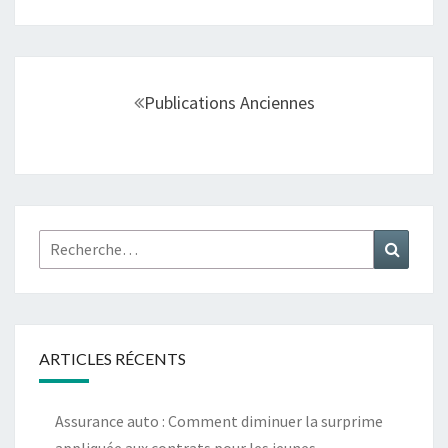
Navigation
au
Publications Anciennes
sein
des
articles
Rechercher :
Recher
ARTICLES RÉCENTS
Assurance auto : Comment diminuer la surprime
appliquée aux contrats pour les jeunes