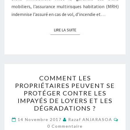
mobiliers, l’assurance multirisques habitation (MRH)
indemnise l’assuré en cas de vol, d’incendie et…
LIRE LA SUITE
LIRE LA SUITE
COMMENT
COMMENT LES
LES
PROPRIÉTAIRES PEUVENT SE
PROPRIÉTAIRES
PROTÉGER CONTRE LES
PEUVENT
IMPAYÉS DE LOYERS ET LES
SE
DÉGRADATIONS ?
PROTÉGER
Comm
CONTRE
14 Novembre 2017
Razaf ANJARASOA
0 Commentaire
LES