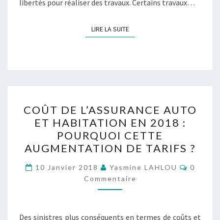
libertés pour réaliser des travaux. Certains travaux…
LIRE LA SUITE
LIRE LA SUITE
COÛT
COÛT DE L’ASSURANCE AUTO
DE
ET HABITATION EN 2018 :
L’ASSURANCE
POURQUOI CETTE
AUTO
AUGMENTATION DE TARIFS ?
ET
Commen
HABITATION
10 Janvier 2018
Yasmine LAHLOU
0
Commentaire
EN
2018
:
Des sinistres plus conséquents en termes de coûts et
POURQUOI