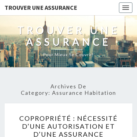
TROUVER UNE ASSURANCE
Togg
navig
TROUVER UNE
ASSURANCE
Pour Mieux Se Couvrir!
Archives De
Category:
Assurance Habitation
COPROPRIÉTÉ :
COPROPRIÉTÉ : NÉCESSITÉ
NÉCESSITÉ
D’UNE AUTORISATION ET
D’UNE
D’UNE ASSURANCE
AUTORISATION