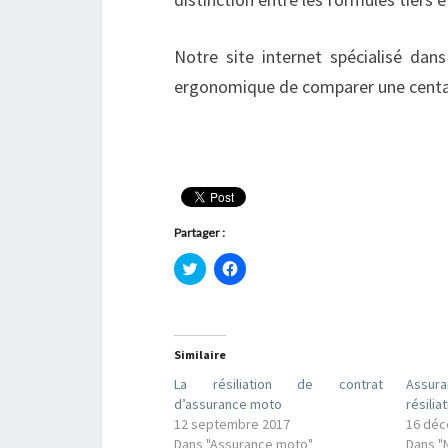
Notre site internet spécialisé dan
ergonomique de comparer une centai
Partager :
C
C
l
l
i
i
q
q
u
u
e
e
z
z
Similaire
p
p
o
o
u
u
La résiliation de contrat
Assu
r
r
d’assurance moto
résilia
p
p
a
a
12 septembre 2017
16 déc
r
r
Dans "Assurance moto"
Dans "