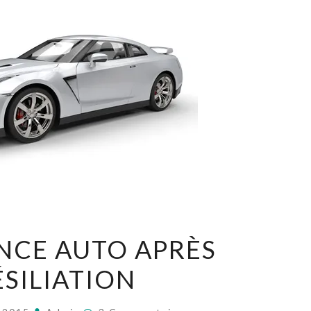
ASSURANCE
NCE AUTO APRÈS
AUTO
ÉSILIATION
APRÈS
RÉSILIATION
Commentaires