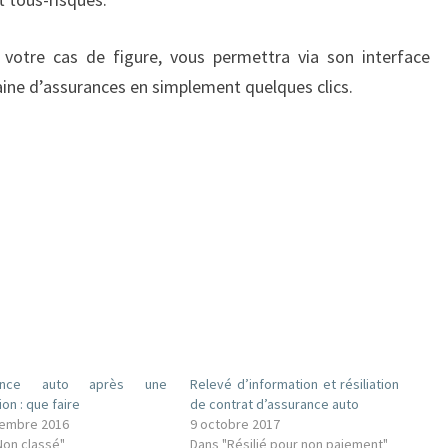
s votre cas de figure, vous permettra via son interface
ne d’assurances en simplement quelques clics.
rance auto après une
Relevé d’information et résiliation
tion : que faire
de contrat d’assurance auto
embre 2016
9 octobre 2017
Non classé"
Dans "Résilié pour non paiement"