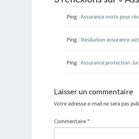
e
l
f
e
e
f
n
e
Ping :
Assurance moto pour rési
ê
n
t
ê
r
t
e
r
)
e
)
Ping :
Résiliation assurance au
Ping :
Assurance protection Jur
Laisser un commentaire
Votre adresse e-mail ne sera pas pub
Commentaire
*