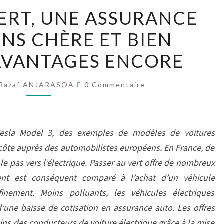
PASSER
VERT, UNE ASSURANCE
AU
NS CHÈRE ET BIEN
VERT,
UNE
AVANTAGES ENCORE
ASSURANCE
AUTO
Commentaires
Razaf ANJARASOA
0 Commentaire
MOINS
CHÈRE
ET
esla Model 3, des exemples de modèles de voitures
BIEN
 côte auprès des automobilistes européens. En France, de
D’AUTRES
le pas vers l’électrique. Passer au vert offre de nombreux
AVANTAGES
ent est conséquent comparé à l’achat d’un véhicule
ENCORE
inement. Moins polluants, les véhicules électriques
 d’une baisse de cotisation en assurance auto. Les offres
ns des conducteurs de voiture électrique grâce à la mise