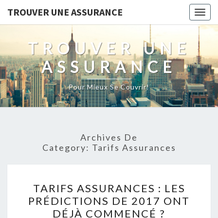
TROUVER UNE ASSURANCE
Togg
navig
TROUVER UNE
ASSURANCE
Pour Mieux Se Couvrir!
Archives De
Category:
Tarifs Assurances
TARIFS
TARIFS ASSURANCES : LES
ASSURANCES
PRÉDICTIONS DE 2017 ONT
:
DÉJÀ COMMENCÉ ?
LES