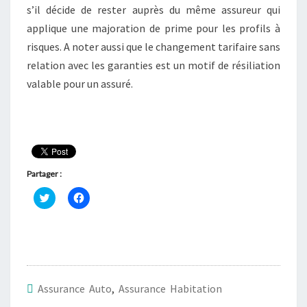
s’il décide de rester auprès du même assureur qui
applique une majoration de prime pour les profils à
risques. A noter aussi que le changement tarifaire sans
relation avec les garanties est un motif de résiliation
valable pour un assuré.
Partager :
C
C
l
l
i
i
q
q
u
u
e
e
z
z
p
p
o
o
u
u
r
r
Assurance Auto
,
Assurance Habitation
p
p
a
a