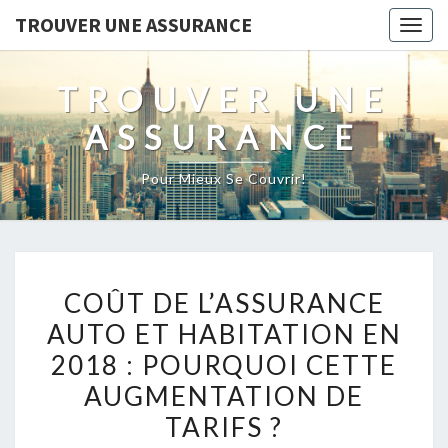
TROUVER UNE ASSURANCE
Togg
navig
TROUVER UNE
ASSURANCE
Pour Mieux Se Couvrir!
COÛT
COÛT DE L’ASSURANCE
DE
AUTO ET HABITATION EN
L’ASSURANCE
2018 : POURQUOI CETTE
AUTO
ET
AUGMENTATION DE
HABITATION
TARIFS ?
EN