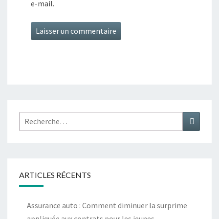
e-mail.
Rechercher :
Recher
ARTICLES RÉCENTS
Assurance auto : Comment diminuer la surprime
appliquée aux contrats pour les jeunes