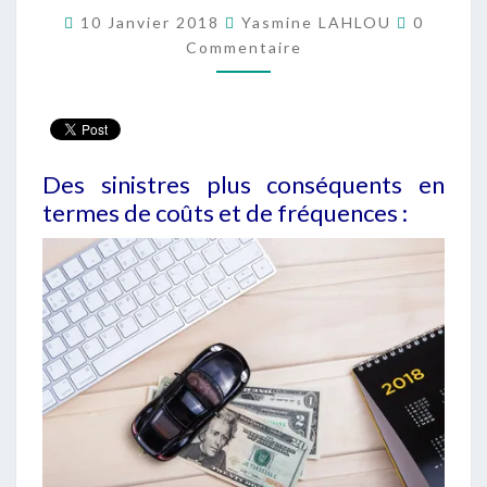
Comment
2018
10 Janvier 2018
Yasmine LAHLOU
0
Commentaire
:
POURQUOI
CETTE
AUGMENTATION
DE
Des sinistres plus conséquents en
TARIFS
termes de coûts et de fréquences :
?