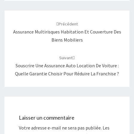
r
r
t
t
a
a
Navigation
g
g
e
e
d'article
r
r
Précédent
s
s
u
u
Assurance Multirisques Habitation Et Couverture Des
r
r
T
F
Biens Mobiliers
w
a
i
c
t
e
t
b
e
o
Suivant
r
o
(
k
Souscrire Une Assurance Auto Location De Voiture :
o
(
u
o
Quelle Garantie Choisir Pour Réduire La Franchise ?
v
u
r
v
e
r
d
e
a
d
n
a
s
n
u
s
n
u
e
n
n
e
Laisser un commentaire
o
n
u
o
v
u
Votre adresse e-mail ne sera pas publiée.
Les
e
v