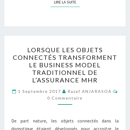
LIRE LA SUITE
LIRE LA SUITE
LORSQUE
LORSQUE LES OBJETS
LES
CONNECTÉS TRANSFORMENT
OBJETS
LE BUSINESS MODEL
CONNECTÉS
TRADITIONNEL DE
TRANSFORMENT
L’ASSURANCE MHR
LE
Comm
BUSINESS
1 Septembre 2017
Razaf ANJARASOA
0 Commentaire
MODEL
TRADITIONNEL
DE
De part nature, les objets connectés dans la
L’ASSURANCE
domotique étaient développés pour accroitre le