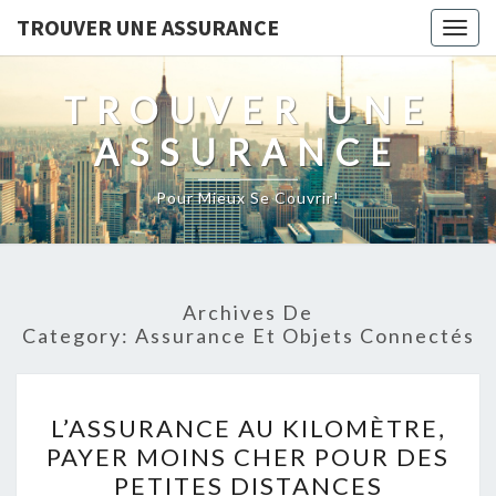
TROUVER UNE ASSURANCE
Togg
navig
TROUVER UNE
ASSURANCE
Pour Mieux Se Couvrir!
Archives De
Category:
Assurance Et Objets Connectés
L’ASSURANCE
L’ASSURANCE AU KILOMÈTRE,
AU
PAYER MOINS CHER POUR DES
KILOMÈTRE,
PETITES DISTANCES
PAYER