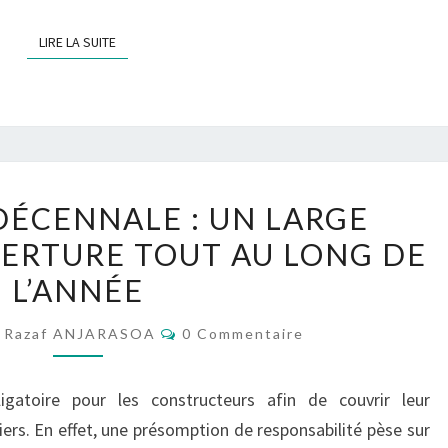
LIRE LA SUITE
LIRE LA SUITE
ASSURANCE
DÉCENNALE : UN LARGE
DÉCENNALE :
ERTURE TOUT AU LONG DE
UN
L’ANNÉE
LARGE
CHAMP
Commentaires
Razaf ANJARASOA
0 Commentaire
DE
COUVERTURE
gatoire pour les constructeurs afin de couvrir leur
TOUT
iers. En effet, une présomption de responsabilité pèse sur
AU