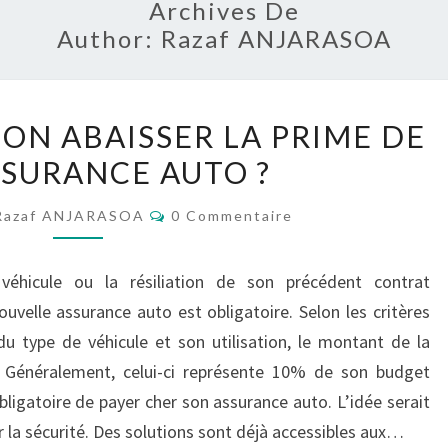
Archives De
Author:
Razaf ANJARASOA
COMMENT
ON ABAISSER LA PRIME DE
PEUT-
SSURANCE AUTO ?
ON
ABAISSER
Commentaires
Razaf ANJARASOA
0 Commentaire
LA
PRIME
 véhicule ou la résiliation de son précédent contrat
DE
ouvelle assurance auto est obligatoire. Selon les critères
SON
du type de véhicule et son utilisation, le montant de la
ASSURANCE
. Généralement, celui-ci représente 10% de son budget
AUTO
bligatoire de payer cher son assurance auto. L’idée serait
?
r la sécurité. Des solutions sont déjà accessibles aux…