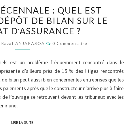
GARANTIE
ÉCENNALE : QUEL EST
DÉCENNALE :
DÉPÔT DE BILAN SUR LE
QUEL
T D’ASSURANCE ?
EST
L’IMPACT
Commentaires
Razaf ANJARASOA
0 Commentaire
DU
DÉPÔT
nnels est un problème fréquemment rencontré dans le
DE
présente d’ailleurs près de 15 % des litiges rencontrés
BILAN
de bilan peut aussi bien concerner les entreprises que les
SUR
es paiements après que le constructeur n’arrive plus à faire
LE
 de l’ouvrage se retrouvent devant les tribunaux avec les
CONTRAT
tenir une…
D’ASSURANCE ?
LIRE LA SUITE
LIRE LA SUITE