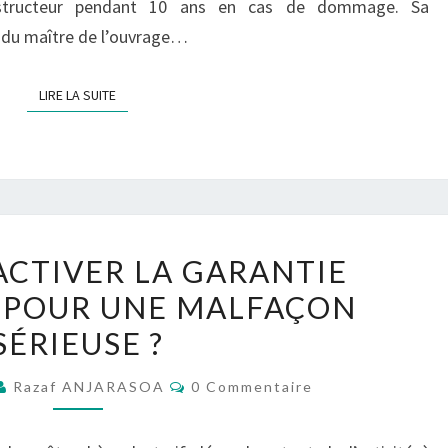
onstructeur pendant 10 ans en cas de dommage. Sa
d du maître de l’ouvrage…
LIRE LA SUITE
LIRE LA SUITE
COMMENT
CTIVER LA GARANTIE
ACTIVER
 POUR UNE MALFAÇON
LA
SÉRIEUSE ?
GARANTIE
DÉCENNALE
Commentaires
Razaf ANJARASOA
0 Commentaire
POUR
UNE