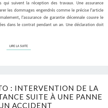
s qui suivent la réception des travaux. Une assurance
LONG
parer les dommages engendrés comme le précise l’article
DE
rmalement, l’assurance de garantie décennale couvre le
L’ANNÉE
rées dans le contrat pendant un an. Une déclaration doit
LIRE LA SUITE
LIRE LA SUITE
ASSURANCE
O : INTERVENTION DE LA
AUTO :
TANCE SUITE À UNE PANNE
INTERVENTION
UN ACCIDENT
DE