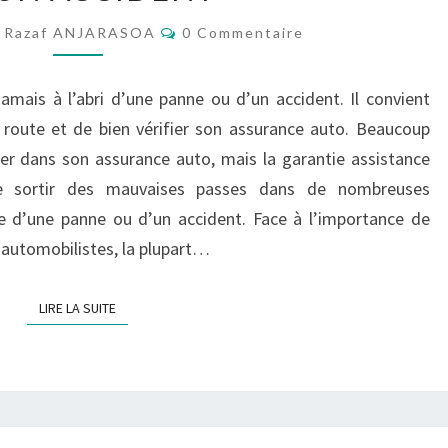
LA
Commentaires
Razaf ANJARASOA
0 Commentaire
GARANTIE
ASSISTANCE
jamais à l’abri d’une panne ou d’un accident. Il convient
SUITE
 route et de bien vérifier son assurance auto. Beaucoup
À
er dans son assurance auto, mais la garantie assistance
UNE
de sortir des mauvaises passes dans de nombreuses
PANNE
te d’une panne ou d’un accident. Face à l’importance de
OU
 automobilistes, la plupart…
UN
ACCIDENT
LIRE LA SUITE
LIRE LA SUITE