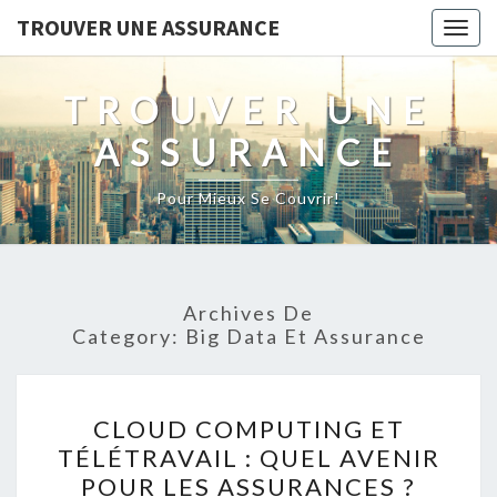
TROUVER UNE ASSURANCE
Togg
navig
TROUVER UNE
ASSURANCE
Pour Mieux Se Couvrir!
Archives De
Category:
Big Data Et Assurance
CLOUD
CLOUD COMPUTING ET
COMPUTING
TÉLÉTRAVAIL : QUEL AVENIR
ET
POUR LES ASSURANCES ?
TÉLÉTRAVAIL