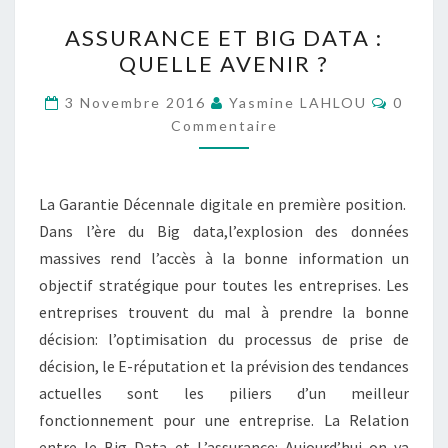
ASSURANCE
ASSURANCE ET BIG DATA :
ET
QUELLE AVENIR ?
BIG
DATA
Commen
3 Novembre 2016
Yasmine LAHLOU
0
:
Commentaire
QUELLE
AVENIR
La Garantie Décennale digitale en première position.
?
Dans l’ère du Big data,l’explosion des données
massives rend l’accès à la bonne information un
objectif stratégique pour toutes les entreprises. Les
entreprises trouvent du mal à prendre la bonne
décision: l’optimisation du processus de prise de
décision, le E-réputation et la prévision des tendances
actuelles sont les piliers d’un meilleur
fonctionnement pour une entreprise. La Relation
entre le Big Data et L’assurance: Aujourd’hui on va