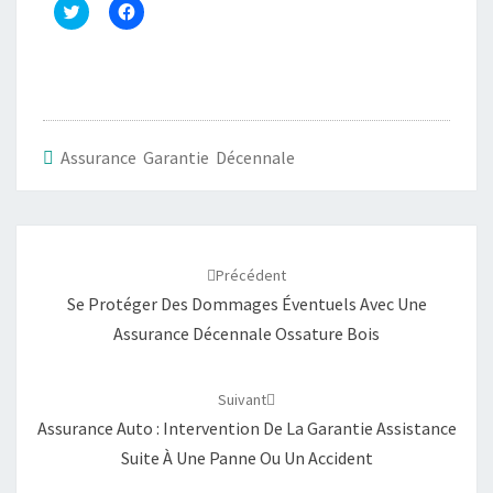
C
C
l
l
i
i
q
q
u
u
e
e
z
z
p
p
o
o
u
u
r
r
Assurance Garantie Décennale
p
p
a
a
r
r
t
t
a
a
Navigation
g
g
e
e
d'article
r
r
Précédent
s
s
u
u
Se Protéger Des Dommages Éventuels Avec Une
r
r
T
F
Assurance Décennale Ossature Bois
w
a
i
c
t
e
t
b
e
o
Suivant
r
o
(
k
Assurance Auto : Intervention De La Garantie Assistance
o
(
u
o
Suite À Une Panne Ou Un Accident
v
u
r
v