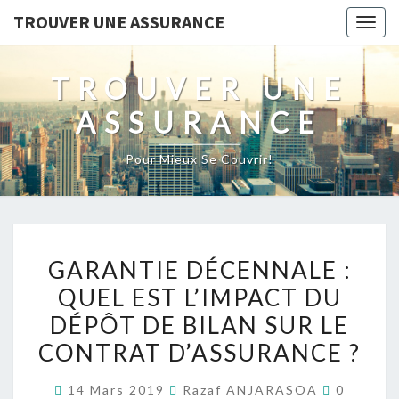
TROUVER UNE ASSURANCE
Togg
navig
TROUVER UNE
ASSURANCE
Pour Mieux Se Couvrir!
GARANTIE
GARANTIE DÉCENNALE :
DÉCENNALE :
QUEL EST L’IMPACT DU
QUEL
DÉPÔT DE BILAN SUR LE
EST
L’IMPACT
CONTRAT D’ASSURANCE ?
DU
Comment
14 Mars 2019
Razaf ANJARASOA
0
DÉPÔT