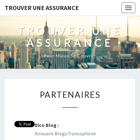
TROUVER UNE ASSURANCE
Togg
navig
TROUVER UNE
ASSURANCE
Pour Mieux Se Couvrir!
PARTENAIRES
PARTENAIRES
Dico Blog :
Annuaire Blogs francophone