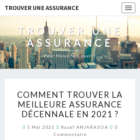
TROUVER UNE ASSURANCE
Togg
navig
TROUVER UNE
ASSURANCE
Pour Mieux Se Couvrir!
COMMENT
COMMENT TROUVER LA
TROUVER
MEILLEURE ASSURANCE
LA
DÉCENNALE EN 2021 ?
MEILLEURE
ASSURANCE
Commentai
5 Mai 2021
Razaf ANJARASOA
0
DÉCENNALE
Commentaire
EN