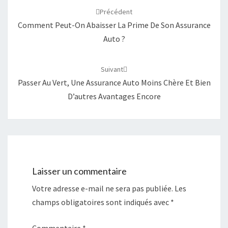
e
e
d'article
r
r
Précédent
s
s
u
u
Comment Peut-On Abaisser La Prime De Son Assurance
r
r
T
F
Auto ?
w
a
i
c
t
e
t
b
e
o
Suivant
r
o
(
k
Passer Au Vert, Une Assurance Auto Moins Chère Et Bien
o
(
u
o
D’autres Avantages Encore
v
u
r
v
e
r
d
e
a
d
n
a
s
n
u
s
n
u
e
n
n
e
Laisser un commentaire
o
n
u
o
v
u
Votre adresse e-mail ne sera pas publiée.
Les
e
v
l
e
champs obligatoires sont indiqués avec
*
l
l
e
l
f
e
e
f