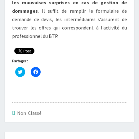
les mauvaises surprises en cas de gestion de
dommages
. Il suffit de remplir le formulaire de
demande de devis, les intermédiaires s’assurent de
trouver les offres qui correspondent à l’activité du
professionnel du BTP.
Partager :
C
C
l
l
i
i
q
q
u
u
e
e
z
z
p
p
o
o
u
u
r
r
Non Classé
p
p
a
a
r
r
t
t
a
a
Navigation
g
g