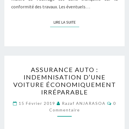
conformité des travaux. Les éventuels…
LIRE LA SUITE
LIRE LA SUITE
ASSURANCE
ASSURANCE AUTO :
AUTO :
INDEMNISATION D’UNE
INDEMNISATION
VOITURE ÉCONOMIQUEMENT
D’UNE
IRRÉPARABLE
VOITURE
Commen
ÉCONOMIQUEMENT
15 Février 2019
Razaf ANJARASOA
0
Commentaire
IRRÉPARABLE