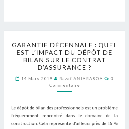
GARANTIE
GARANTIE DÉCENNALE : QUEL
DÉCENNALE :
EST L’IMPACT DU DÉPÔT DE
QUEL
BILAN SUR LE CONTRAT
EST
D’ASSURANCE ?
L’IMPACT
Comment
DU
14 Mars 2019
Razaf ANJARASOA
0
Commentaire
DÉPÔT
DE
BILAN
Le dépôt de bilan des professionnels est un problème
SUR
fréquemment rencontré dans le domaine de la
LE
construction. Cela représente d’ailleurs près de 15 %
CONTRAT