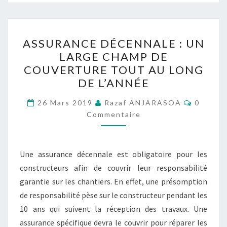
ASSURANCE
ASSURANCE DÉCENNALE : UN
DÉCENNALE :
LARGE CHAMP DE
UN
COUVERTURE TOUT AU LONG
LARGE
DE L’ANNÉE
CHAMP
Comment
DE
26 Mars 2019
Razaf ANJARASOA
0
Commentaire
COUVERTURE
TOUT
AU
Une assurance décennale est obligatoire pour les
LONG
constructeurs afin de couvrir leur responsabilité
DE
garantie sur les chantiers. En effet, une présomption
L’ANNÉE
de responsabilité pèse sur le constructeur pendant les
10 ans qui suivent la réception des travaux. Une
assurance spécifique devra le couvrir pour réparer les