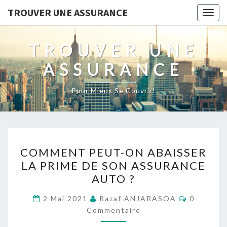
TROUVER UNE ASSURANCE
Togg
navig
TROUVER UNE
ASSURANCE
Pour Mieux Se Couvrir!
COMMENT
COMMENT PEUT-ON ABAISSER
PEUT-
LA PRIME DE SON ASSURANCE
ON
AUTO ?
ABAISSER
LA
Commenta
2 Mai 2021
Razaf ANJARASOA
0
PRIME
Commentaire
DE