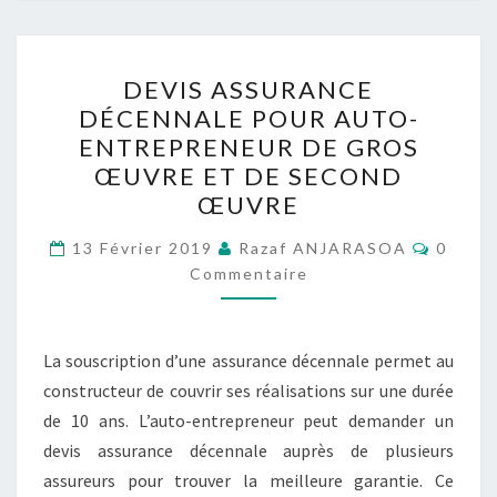
DEVIS
DEVIS ASSURANCE
ASSURANCE
DÉCENNALE POUR AUTO-
DÉCENNALE
ENTREPRENEUR DE GROS
POUR
ŒUVRE ET DE SECOND
AUTO-
ŒUVRE
ENTREPRENEUR
Commen
DE
13 Février 2019
Razaf ANJARASOA
0
Commentaire
GROS
ŒUVRE
ET
La souscription d’une assurance décennale permet au
DE
constructeur de couvrir ses réalisations sur une durée
SECOND
de 10 ans. L’auto-entrepreneur peut demander un
ŒUVRE
devis assurance décennale auprès de plusieurs
assureurs pour trouver la meilleure garantie. Ce