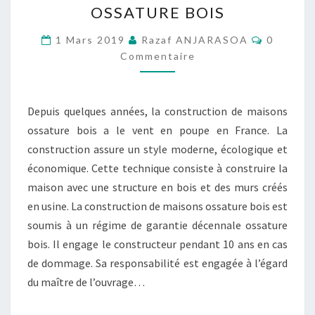
OSSATURE BOIS
ÉVENTUELS
Comment
AVEC
1 Mars 2019
Razaf ANJARASOA
0
Commentaire
UNE
ASSURANCE
DÉCENNALE
Depuis quelques années, la construction de maisons
OSSATURE
ossature bois a le vent en poupe en France. La
BOIS
construction assure un style moderne, écologique et
économique. Cette technique consiste à construire la
maison avec une structure en bois et des murs créés
en usine. La construction de maisons ossature bois est
soumis à un régime de garantie décennale ossature
bois. Il engage le constructeur pendant 10 ans en cas
de dommage. Sa responsabilité est engagée à l’égard
du maître de l’ouvrage…