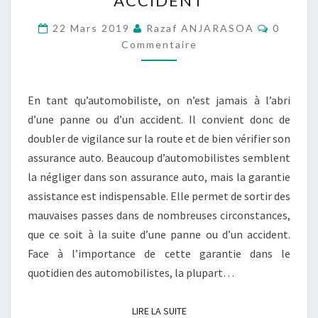
ACCIDENT
GARANTIE
Comment
ASSISTANCE
22 Mars 2019
Razaf ANJARASOA
0
Commentaire
SUITE
À
UNE
En tant qu’automobiliste, on n’est jamais à l’abri
PANNE
d’une panne ou d’un accident. Il convient donc de
OU
doubler de vigilance sur la route et de bien vérifier son
UN
assurance auto. Beaucoup d’automobilistes semblent
ACCIDENT
la négliger dans son assurance auto, mais la garantie
assistance est indispensable. Elle permet de sortir des
mauvaises passes dans de nombreuses circonstances,
que ce soit à la suite d’une panne ou d’un accident.
Face à l’importance de cette garantie dans le
quotidien des automobilistes, la plupart…
LIRE LA SUITE
LIRE LA SUITE