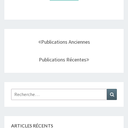
Navigation
au
Publications Anciennes
sein
des
Publications Récentes
articles
Rechercher :
Recher
ARTICLES RÉCENTS