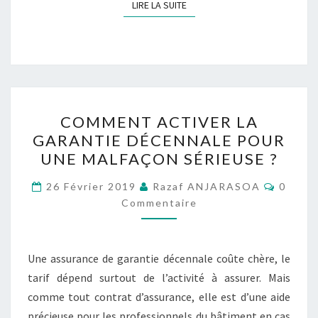
LIRE LA SUITE
LIRE LA SUITE
COMMENT
COMMENT ACTIVER LA
ACTIVER
GARANTIE DÉCENNALE POUR
LA
UNE MALFAÇON SÉRIEUSE ?
GARANTIE
DÉCENNALE
Commen
26 Février 2019
Razaf ANJARASOA
0
POUR
Commentaire
UNE
MALFAÇON
Une assurance de garantie décennale coûte chère, le
SÉRIEUSE ?
tarif dépend surtout de l’activité à assurer. Mais
comme tout contrat d’assurance, elle est d’une aide
précieuse pour les professionnels du bâtiment en cas