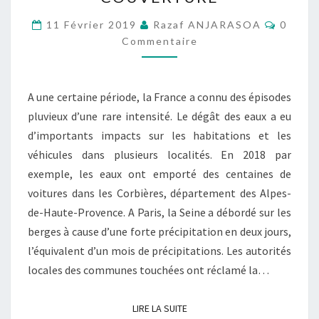
ET
Commen
L’ÉTENDUE
11 Février 2019
Razaf ANJARASOA
0
Commentaire
DE
LA
COUVERTURE
A une certaine période, la France a connu des épisodes
pluvieux d’une rare intensité. Le dégât des eaux a eu
d’importants impacts sur les habitations et les
véhicules dans plusieurs localités. En 2018 par
exemple, les eaux ont emporté des centaines de
voitures dans les Corbières, département des Alpes-
de-Haute-Provence. A Paris, la Seine a débordé sur les
berges à cause d’une forte précipitation en deux jours,
l’équivalent d’un mois de précipitations. Les autorités
locales des communes touchées ont réclamé la…
LIRE LA SUITE
LIRE LA SUITE