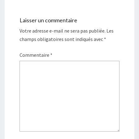
s
n
u
s
n
u
e
n
n
e
Laisser un commentaire
o
n
u
o
v
u
Votre adresse e-mail ne sera pas publiée.
Les
e
v
l
e
champs obligatoires sont indiqués avec
*
l
l
e
l
f
e
e
f
Commentaire
*
n
e
ê
n
t
ê
r
t
e
r
)
e
)