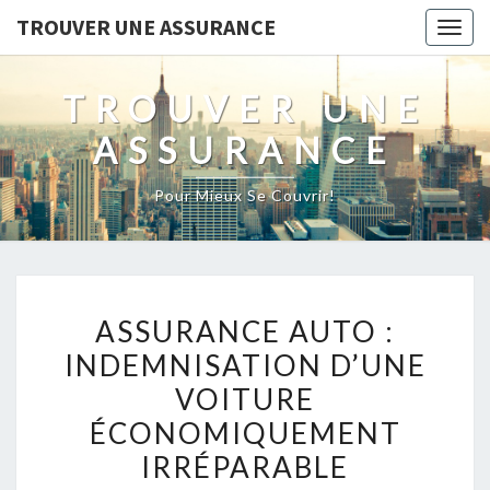
TROUVER UNE ASSURANCE
Togg
navig
TROUVER UNE
ASSURANCE
Pour Mieux Se Couvrir!
ASSURANCE
ASSURANCE AUTO :
AUTO :
INDEMNISATION D’UNE
INDEMNISATION
VOITURE
D’UNE
VOITURE
ÉCONOMIQUEMENT
ÉCONOMIQUEMENT
IRRÉPARABLE
IRRÉPARABLE