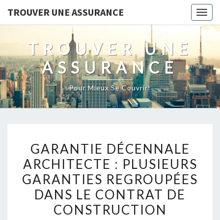
TROUVER UNE ASSURANCE
Togg
navig
TROUVER UNE
ASSURANCE
Pour Mieux Se Couvrir!
GARANTIE
GARANTIE DÉCENNALE
DÉCENNALE
ARCHITECTE : PLUSIEURS
ARCHITECTE :
GARANTIES REGROUPÉES
PLUSIEURS
GARANTIES
DANS LE CONTRAT DE
REGROUPÉES
CONSTRUCTION
DANS