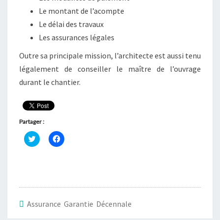
Le montant de l’acompte
Le délai des travaux
Les assurances légales
Outre sa principale mission, l’architecte est aussi tenu
légalement de conseiller le maître de l’ouvrage
durant le chantier.
Partager :
C
C
l
l
i
i
q
q
u
u
e
e
z
z
p
p
o
o
u
u
r
r
Assurance Garantie Décennale
p
p
a
a