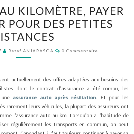
L’ASSURANCE
 AU KILOMÈTRE, PAYER
AU
 POUR DES PETITES
KILOMÈTRE,
PAYER
ISTANCES
MOINS
CHER
Commentaires
17
Razaf ANJARASOA
0 Commentaire
POUR
DES
PETITES
ent actuellement des offres adaptées aux besoins des
DISTANCES
ilistes dont le contrat d’assurance a été rompu, les
e une
assurance auto après résiliation
. Et pour les
rès rarement leurs véhicules, la plupart des assureurs ont
omme l’assurance auto au km. Lorsqu’on a l’habitude de
iliser régulièrement les transports en commun, on peut
acement. Cependant, il faut toujours continuer à payer sa