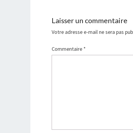
e
l
f
e
e
f
n
e
ê
n
Laisser un commentaire
t
ê
r
t
e
r
Votre adresse e-mail ne sera pas pub
)
e
)
Commentaire
*