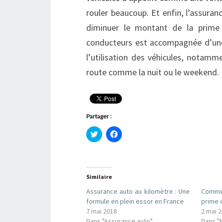
rouler beaucoup. Et enfin, l’assura
diminuer le montant de la prime
conducteurs est accompagnée d’une 
l’utilisation des véhicules, notam
route comme la nuit ou le weekend.
Partager :
C
C
l
l
i
i
q
q
u
u
e
e
z
z
Similaire
p
p
o
o
u
u
Assurance auto au kilomètre : Une
Comme
r
r
formule en plein essor en France
prime 
p
p
a
a
7 mai 2018
2 mai 
r
r
Dans "Assurance auto"
Dans "