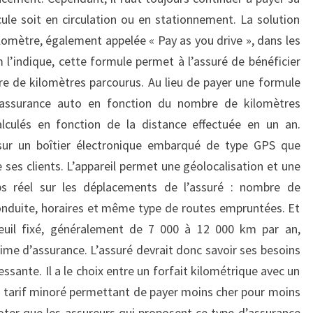
ule soit en circulation ou en stationnement. La solution
lomètre, également appelée « Pay as you drive », dans les
’indique, cette formule permet à l’assuré de bénéficier
e de kilomètres parcourus. Au lieu de payer une formule
 assurance auto en fonction du nombre de kilomètres
alculés en fonction de la distance effectuée en un an.
sur un boîtier électronique embarqué de type GPS que
de ses clients. L’appareil permet une géolocalisation et une
s réel sur les déplacements de l’assuré : nombre de
onduite, horaires et même type de routes empruntées. Et
seuil fixé, généralement de 7 000 à 12 000 km par an,
rime d’assurance. L’assuré devrait donc savoir ses besoins
ssante. Il a le choix entre un forfait kilométrique avec un
 tarif minoré permettant de payer moins cher pour moins
oter que les assureurs qui proposent ce type d’assurance