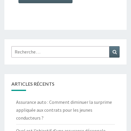
Rechercher :
Recher
ARTICLES RÉCENTS
Assurance auto : Comment diminuer la surprime
appliquée aux contrats pour les jeunes
conducteurs ?
Quel est l’objectif d’une assurance décennale