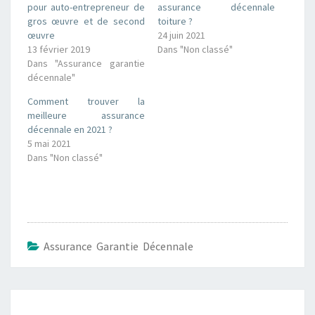
r
r
pour auto-entrepreneur de
assurance décennale
p
p
gros œuvre et de second
toiture ?
a
a
r
r
œuvre
24 juin 2021
t
t
13 février 2019
Dans "Non classé"
a
a
g
g
Dans "Assurance garantie
e
e
décennale"
r
r
s
s
u
u
Comment trouver la
r
r
T
F
meilleure assurance
w
a
décennale en 2021 ?
i
c
t
e
5 mai 2021
t
b
Dans "Non classé"
e
o
r
o
(
k
o
(
u
o
v
u
r
v
e
r
d
e
a
d
Assurance Garantie Décennale
n
a
s
n
u
s
n
u
e
n
Navigation
n
e
o
n