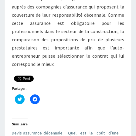
auprès des compagnies d’assurance qui proposent la
couverture de leur responsabilité décennale. Comme
cette assurance est obligatoire pour les
professionnels dans le secteur de la construction, la
comparaison des propositions de prix de plusieurs
prestataires est importante afin que l’auto-
entrepreneur puisse sélectionner le contrat qui lui
correspond le mieux.
Partager :
C
C
l
l
i
i
q
q
u
u
e
e
z
z
Similaire
p
p
o
o
Devis assurance décennale
Quel est le coût d’une
u
u