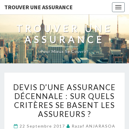
TROUVER UNE ASSURANCE
Togg
navig
TROUVER UNE
ASSURANCE
Pour Mieux Se Couvrir!
DEVIS
DEVIS D’UNE ASSURANCE
D’UNE
DÉCENNALE : SUR QUELS
ASSURANCE
CRITÈRES SE BASENT LES
DÉCENNALE :
SUR
ASSUREURS ?
QUELS
22 Septembre 2017
Razaf ANJARASOA
CRITÈRES