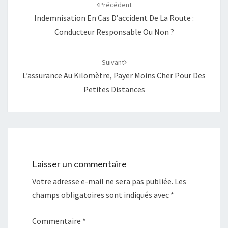
d'article
u
o
Précédent
v
u
e
v
Indemnisation En Cas D’accident De La Route :
l
e
l
l
Conducteur Responsable Ou Non ?
e
l
f
e
e
f
n
e
ê
n
Suivant
t
ê
r
t
L’assurance Au Kilomètre, Payer Moins Cher Pour Des
e
r
)
e
Petites Distances
)
Laisser un commentaire
Votre adresse e-mail ne sera pas publiée.
Les
champs obligatoires sont indiqués avec
*
Commentaire
*