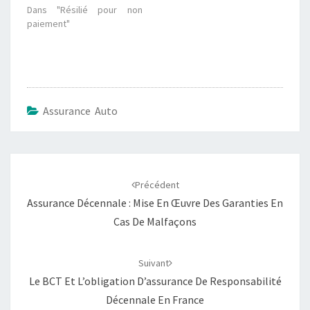
t
b
Dans "Résilié pour non
e
o
r
o
paiement"
(
k
o
(
u
o
v
u
r
v
e
r
d
e
a
d
n
a
Assurance Auto
s
n
u
s
n
u
e
n
n
e
o
n
Navigation
u
o
v
u
d'article
e
v
Précédent
l
e
l
l
Assurance Décennale : Mise En Œuvre Des Garanties En
e
l
f
e
Cas De Malfaçons
e
f
n
e
ê
n
t
ê
Suivant
r
t
e
r
Le BCT Et L’obligation D’assurance De Responsabilité
)
e
)
Décennale En France