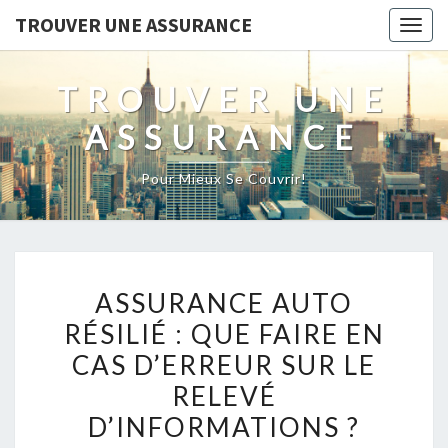
TROUVER UNE ASSURANCE
Togg
navig
TROUVER UNE
ASSURANCE
Pour Mieux Se Couvrir!
ASSURANCE
ASSURANCE AUTO
AUTO
RÉSILIÉ : QUE FAIRE EN
RÉSILIÉ :
CAS D’ERREUR SUR LE
QUE
FAIRE
RELEVÉ
EN
D’INFORMATIONS ?
CAS