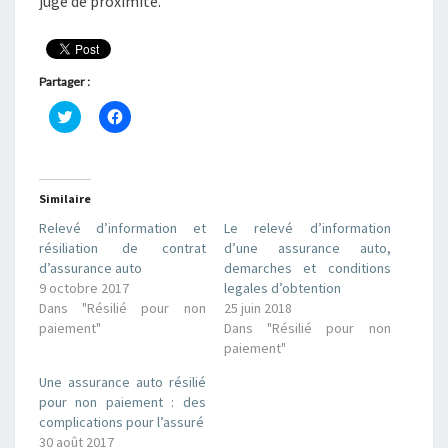
juge de proximité.
Partager :
C
C
l
l
i
i
q
q
u
u
e
e
z
z
Similaire
p
p
o
o
Relevé d’information et
Le relevé d’information
u
u
r
r
résiliation de contrat
d’une assurance auto,
p
p
d’assurance auto
demarches et conditions
a
a
r
r
9 octobre 2017
legales d’obtention
t
t
Dans "Résilié pour non
25 juin 2018
a
a
g
g
paiement"
Dans "Résilié pour non
e
e
r
r
paiement"
s
s
u
u
Une assurance auto résilié
r
r
T
F
pour non paiement : des
w
a
complications pour l’assuré
i
c
t
e
30 août 2017