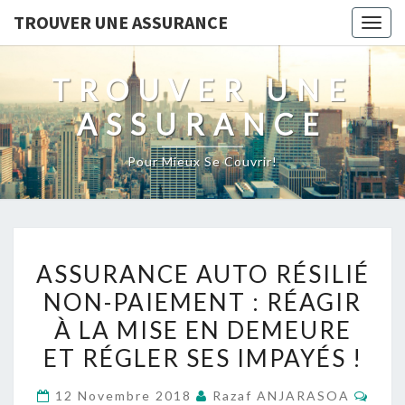
TROUVER UNE ASSURANCE
Togg
navig
TROUVER UNE
ASSURANCE
Pour Mieux Se Couvrir!
ASSURANCE
ASSURANCE AUTO RÉSILIÉ
AUTO
NON-PAIEMENT : RÉAGIR
RÉSILIÉ
À LA MISE EN DEMEURE
NON-
PAIEMENT :
ET RÉGLER SES IMPAYÉS !
RÉAGIR
Comm
12 Novembre 2018
Razaf ANJARASOA
À