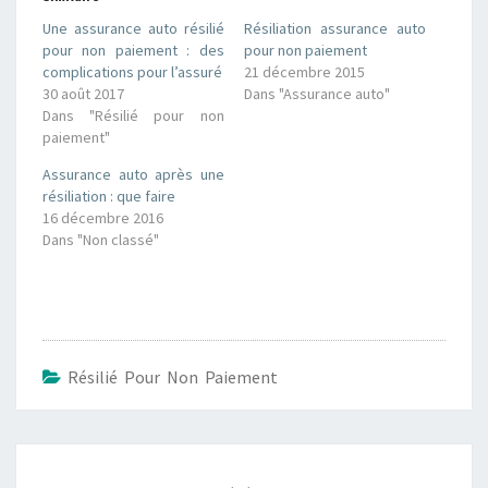
p
p
o
o
Une assurance auto résilié
Résiliation assurance auto
u
u
r
r
pour non paiement : des
pour non paiement
p
p
complications pour l’assuré
21 décembre 2015
a
a
r
r
30 août 2017
Dans "Assurance auto"
t
t
Dans "Résilié pour non
a
a
g
g
paiement"
e
e
r
r
s
s
Assurance auto après une
u
u
résiliation : que faire
r
r
T
F
16 décembre 2016
w
a
Dans "Non classé"
i
c
t
e
t
b
e
o
r
o
(
k
o
(
u
o
v
u
r
v
Résilié Pour Non Paiement
e
r
d
e
a
d
n
a
s
n
Navigation
u
s
n
u
d'article
e
n