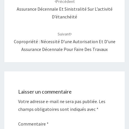
Précédent
n
e
o
n
Assurance Décennale Et Sinistralité Sur L’activité
u
o
v
u
D’étanchéité
e
v
l
e
l
l
e
l
f
e
Suivant
e
f
n
e
Copropriété : Nécessité D’une Autorisation Et D’une
ê
n
t
ê
Assurance Décennale Pour Faire Des Travaux
r
t
e
r
)
e
)
Laisser un commentaire
Votre adresse e-mail ne sera pas publiée.
Les
champs obligatoires sont indiqués avec
*
Commentaire
*