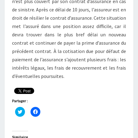
n’est plus couvert par son contrat d’assurance en cas
de sinistre. Après ce délai de 10 jours, l’assureur est en
droit de résilier le contrat d’assurance. Cette situation
met l’assuré dans une position assez difficile, car il
devra trouver dans le plus bref délai un nouveau
contrat et continuer de payer la prime d’assurance du
précédent contrat. À la cotisation due pour défaut de
paiement de l’assurance s’ajoutent plusieurs frais : les
intérêts légaux, les frais de recouvrement et les frais
d’éventuelles poursuites.
Partager :
C
C
l
l
i
i
q
q
u
u
e
e
z
z
Similaire