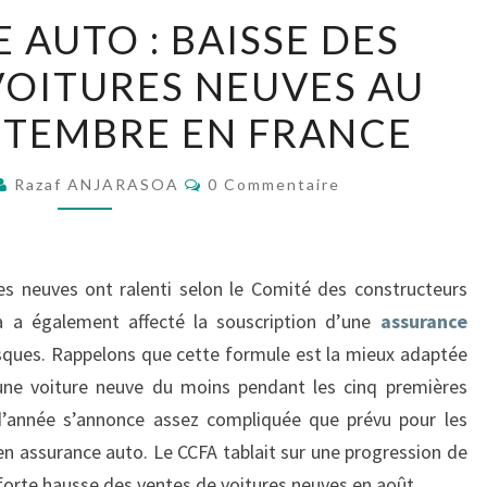
ASSURANCE
 AUTO : BAISSE DES
AUTO
VOITURES NEUVES AU
:
BAISSE
PTEMBRE EN FRANCE
DES
VENTES
Commentaires
Razaf ANJARASOA
0 Commentaire
DE
VOITURES
NEUVES
es neuves ont ralenti selon le Comité des constructeurs
AU
la a également affecté la souscription d’une
assurance
MOIS
sques. Rappelons que cette formule est la mieux adaptée
DE
une voiture neuve du moins pendant les cinq premières
SEPTEMBRE
 d’année s’annonce assez compliquée que prévu pour les
EN
en assurance auto. Le CCFA tablait sur une progression de
FRANCE
la forte hausse des ventes de voitures neuves en août.