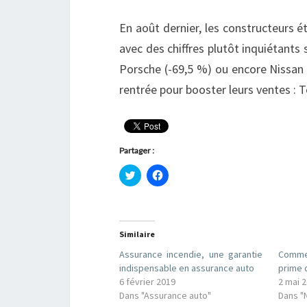
En août dernier, les constructeurs 
avec des chiffres plutôt inquiétants
Porsche (-69,5 %) ou encore Nissan 
rentrée pour booster leurs ventes : 
Partager :
C
C
l
l
i
i
q
q
u
u
e
e
z
z
Similaire
p
p
o
o
u
u
Assurance incendie, une garantie
Comme
r
r
indispensable en assurance auto
prime 
p
p
a
a
6 février 2019
2 mai 
r
r
Dans "Assurance auto"
Dans "
t
t