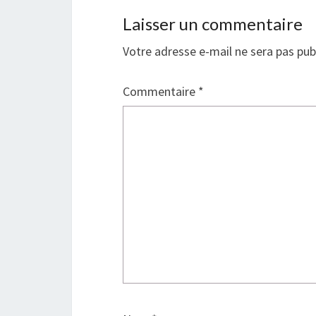
f
e
e
f
Laisser un commentaire
n
e
ê
n
t
ê
Votre adresse e-mail ne sera pas pub
r
t
e
r
)
e
)
Commentaire
*