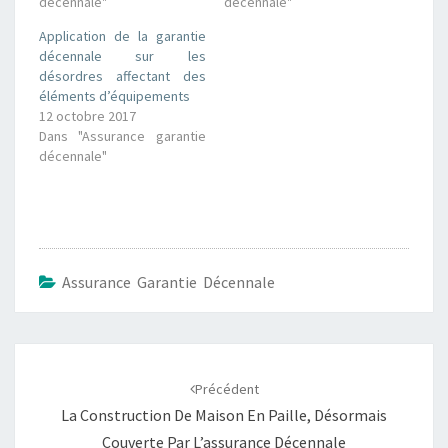
décennale"
décennale"
e
e
r
r
s
s
Application de la garantie
u
u
décennale sur les
r
r
T
F
désordres affectant des
w
a
éléments d’équipements
i
c
t
e
12 octobre 2017
t
b
Dans "Assurance garantie
e
o
r
o
décennale"
(
k
o
(
u
o
v
u
r
v
e
r
d
e
a
d
n
a
Assurance Garantie Décennale
s
n
u
s
n
u
e
n
n
e
o
n
Navigation
u
o
v
u
d'article
e
v
Précédent
l
e
l
l
La Construction De Maison En Paille, Désormais
e
l
f
e
Couverte Par L’assurance Décennale