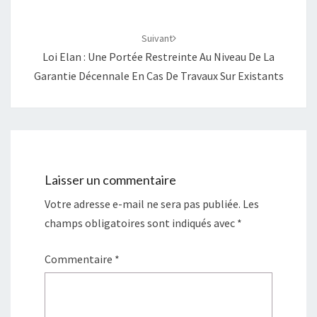
e
f
n
e
ê
n
t
ê
Suivant
r
t
e
r
Loi Elan : Une Portée Restreinte Au Niveau De La
)
e
)
Garantie Décennale En Cas De Travaux Sur Existants
Laisser un commentaire
Votre adresse e-mail ne sera pas publiée.
Les
champs obligatoires sont indiqués avec
*
Commentaire
*