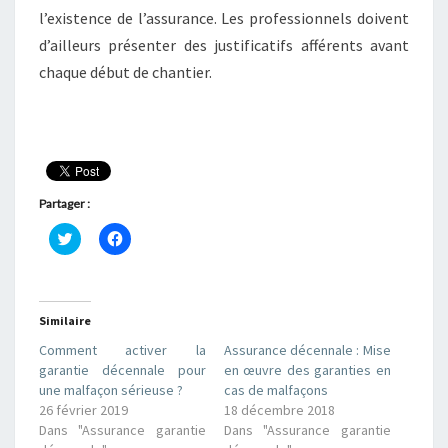
l’existence de l’assurance. Les professionnels doivent
d’ailleurs présenter des justificatifs afférents avant
chaque début de chantier.
Partager :
C
C
l
l
i
i
q
q
u
u
e
e
z
z
Similaire
p
p
o
o
Comment activer la
Assurance décennale : Mise
u
u
r
r
garantie décennale pour
en œuvre des garanties en
p
p
une malfaçon sérieuse ?
cas de malfaçons
a
a
r
r
26 février 2019
18 décembre 2018
t
t
Dans "Assurance garantie
Dans "Assurance garantie
a
a
g
g