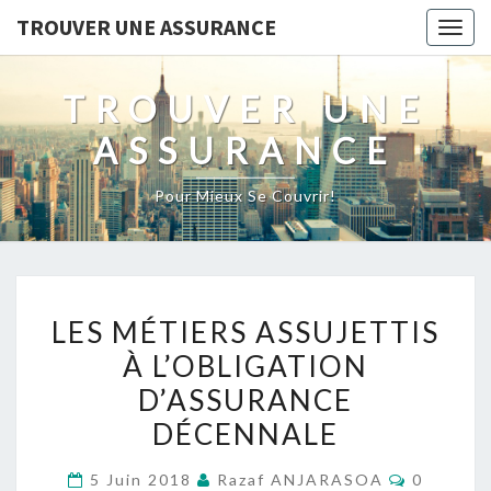
TROUVER UNE ASSURANCE
Togg
navig
TROUVER UNE
ASSURANCE
Pour Mieux Se Couvrir!
LES
LES MÉTIERS ASSUJETTIS
MÉTIERS
À L’OBLIGATION
ASSUJETTIS
D’ASSURANCE
À
L’OBLIGATION
DÉCENNALE
D’ASSURANCE
Commenta
5 Juin 2018
Razaf ANJARASOA
0
DÉCENNALE