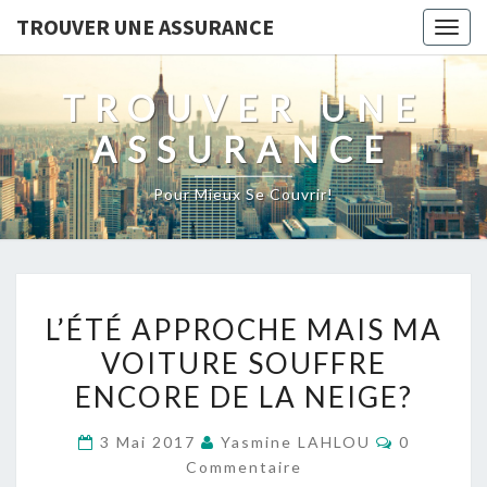
TROUVER UNE ASSURANCE
Togg
navig
TROUVER UNE
ASSURANCE
Pour Mieux Se Couvrir!
L’ÉTÉ
L’ÉTÉ APPROCHE MAIS MA
APPROCHE
VOITURE SOUFFRE
MAIS
ENCORE DE LA NEIGE?
MA
VOITURE
Commentai
3 Mai 2017
Yasmine LAHLOU
0
SOUFFRE
Commentaire
ENCORE