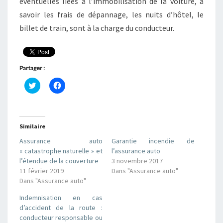
éventuelles liées à l’immobilisation de la voiture, à
savoir les frais de dépannage, les nuits d’hôtel, le
billet de train, sont à la charge du conducteur.
Partager :
C
C
l
l
i
i
q
q
u
u
e
e
z
z
Similaire
p
p
o
o
Assurance auto
Garantie incendie de
u
u
r
r
« catastrophe naturelle » et
l’assurance auto
p
p
l’étendue de la couverture
3 novembre 2017
a
a
r
r
11 février 2019
Dans "Assurance auto"
t
t
Dans "Assurance auto"
a
a
g
g
e
e
Indemnisation en cas
r
r
s
s
d’accident de la route :
u
u
conducteur responsable ou
r
r