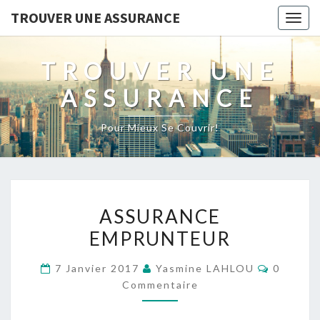
TROUVER UNE ASSURANCE
Togg
navig
TROUVER UNE
ASSURANCE
Pour Mieux Se Couvrir!
ASSURANCE
ASSURANCE
EMPRUNTEUR
EMPRUNTEUR
Comment
7 Janvier 2017
Yasmine LAHLOU
0
Commentaire