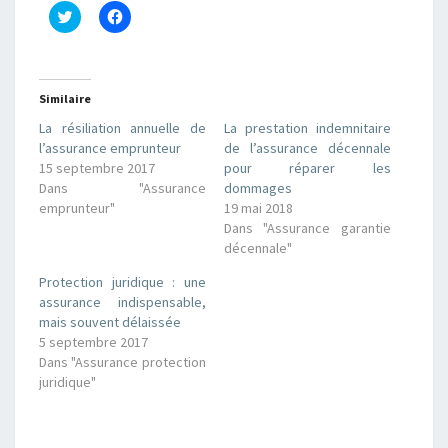
C
C
l
l
i
i
q
q
u
u
e
e
z
z
Similaire
p
p
o
o
La résiliation annuelle de
La prestation indemnitaire
u
u
r
r
l’assurance emprunteur
de l’assurance décennale
p
p
15 septembre 2017
pour réparer les
a
a
r
r
Dans "Assurance
dommages
t
t
emprunteur"
19 mai 2018
a
a
g
g
Dans "Assurance garantie
e
e
r
r
décennale"
s
s
u
u
Protection juridique : une
r
r
T
F
assurance indispensable,
w
a
mais souvent délaissée
i
c
t
e
5 septembre 2017
t
b
Dans "Assurance protection
e
o
r
o
juridique"
(
k
o
(
u
o
v
u
r
v