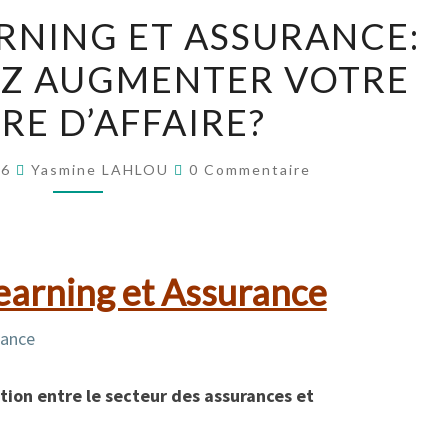
MACHINE
RNING ET ASSURANCE:
LEARNING
EZ AUGMENTER VOTRE
ET
ASSURANCE:
RE D’AFFAIRE?
VOUS
VOULIEZ
Commentaires
16
Yasmine LAHLOU
0 Commentaire
AUGMENTER
VOTRE
CHIFFRE
D’AFFAIRE?
earning et Assurance
ation entre le secteur des assurances et