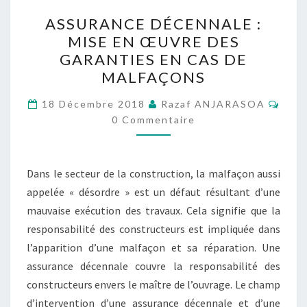
ASSURANCE
ASSURANCE DÉCENNALE :
DÉCENNALE :
MISE EN ŒUVRE DES
MISE
GARANTIES EN CAS DE
EN
MALFAÇONS
ŒUVRE
Comm
DES
18 Décembre 2018
Razaf ANJARASOA
0 Commentaire
GARANTIES
EN
CAS
Dans le secteur de la construction, la malfaçon aussi
DE
appelée « désordre » est un défaut résultant d’une
MALFAÇONS
mauvaise exécution des travaux. Cela signifie que la
responsabilité des constructeurs est impliquée dans
l’apparition d’une malfaçon et sa réparation. Une
assurance décennale couvre la responsabilité des
constructeurs envers le maître de l’ouvrage. Le champ
d’intervention d’une assurance décennale et d’une