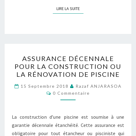
LIRE LA SUITE
LIRE LA SUITE
ASSURANCE
ASSURANCE DÉCENNALE
DÉCENNALE
POUR LA CONSTRUCTION OU
POUR
LA RÉNOVATION DE PISCINE
LA
CONSTRUCTION
15 Septembre 2018
Razaf ANJARASOA
Commentaires
OU
0 Commentaire
LA
RÉNOVATION
La construction d’une piscine est soumise à une
DE
garantie décennale étanchéité. Cette assurance est
PISCINE
obligatoire pour tout étancheur ou pisciniste qui