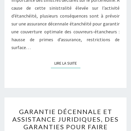
importante des sinistres déclarés sur le portefeuille. A
cause de cette sinistralité élevée sur l’activité
d’étanchéité, plusieurs conséquences sont à prévoir
sur une assurance décennale étanchéité pour garantir
une couverture optimale des couvreurs-étancheurs :
hausse de primes d’assurance, restrictions de
surface…
LIRE LA SUITE
LIRE LA SUITE
GARANTIE
GARANTIE DÉCENNALE ET
DÉCENNALE
ASSISTANCE JURIDIQUES, DES
ET
GARANTIES POUR FAIRE
ASSISTANCE