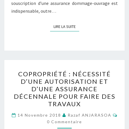
souscription d’une assurance dommage-ouvrage est
indispensable, outre…
LIRE LA SUITE
LIRE LA SUITE
COPROPRIÉTÉ :
COPROPRIÉTÉ : NÉCESSITÉ
NÉCESSITÉ
D’UNE AUTORISATION ET
D’UNE
D’UNE ASSURANCE
AUTORISATION
DÉCENNALE POUR FAIRE DES
ET
TRAVAUX
D’UNE
Comm
ASSURANCE
14 Novembre 2018
Razaf ANJARASOA
0 Commentaire
DÉCENNALE