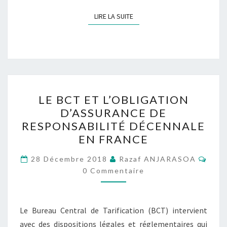
LIRE LA SUITE
LIRE LA SUITE
LE
LE BCT ET L’OBLIGATION
BCT
D’ASSURANCE DE
ET
RESPONSABILITÉ DÉCENNALE
L’OBLIGATION
EN FRANCE
D’ASSURANCE
Comm
DE
28 Décembre 2018
Razaf ANJARASOA
0 Commentaire
RESPONSABILITÉ
DÉCENNALE
EN
Le Bureau Central de Tarification (BCT) intervient
FRANCE
avec des dispositions légales et réglementaires qui