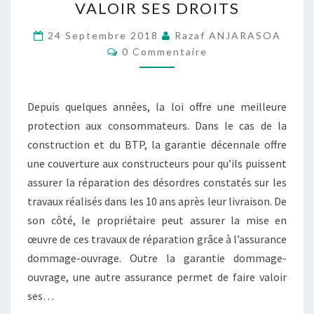
VALOIR SES DROITS
JURIDIQUES,
DES
24 Septembre 2018
Razaf ANJARASOA
Commentaires
0 Commentaire
GARANTIES
POUR
FAIRE
Depuis quelques années, la loi offre une meilleure
VALOIR
protection aux consommateurs. Dans le cas de la
SES
construction et du BTP, la garantie décennale offre
DROITS
une couverture aux constructeurs pour qu’ils puissent
assurer la réparation des désordres constatés sur les
travaux réalisés dans les 10 ans après leur livraison. De
son côté, le propriétaire peut assurer la mise en
œuvre de ces travaux de réparation grâce à l’assurance
dommage-ouvrage. Outre la garantie dommage-
ouvrage, une autre assurance permet de faire valoir
ses…