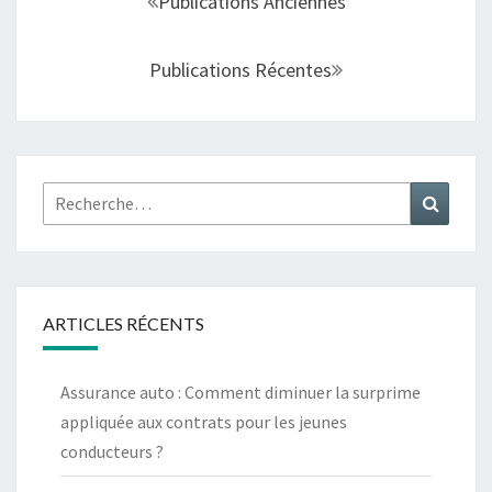
Publications Anciennes
sein
des
Publications Récentes
articles
Rechercher :
Recher
ARTICLES RÉCENTS
Assurance auto : Comment diminuer la surprime
appliquée aux contrats pour les jeunes
conducteurs ?