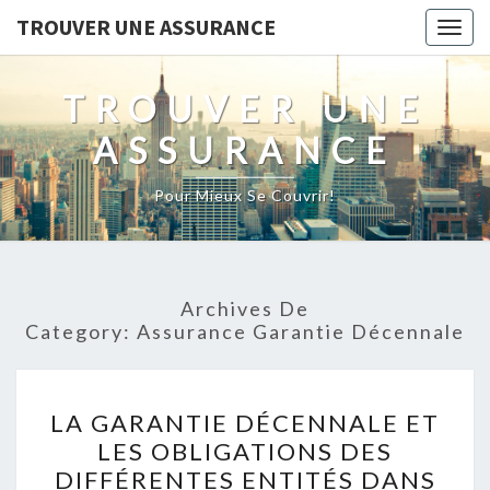
TROUVER UNE ASSURANCE
Togg
navig
TROUVER UNE
ASSURANCE
Pour Mieux Se Couvrir!
Archives De
Category:
Assurance Garantie Décennale
LA
LA GARANTIE DÉCENNALE ET
GARANTIE
LES OBLIGATIONS DES
DÉCENNALE
DIFFÉRENTES ENTITÉS DANS
ET