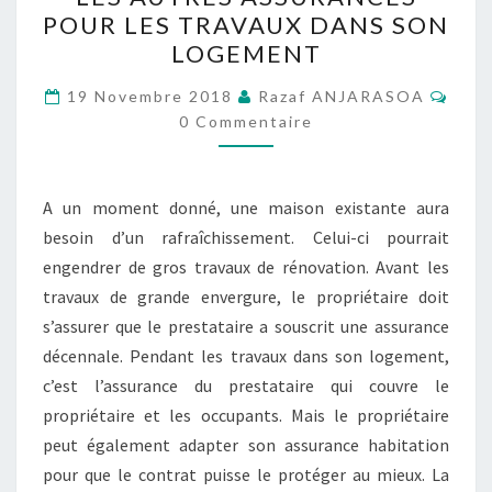
ET
POUR LES TRAVAUX DANS SON
LES
LOGEMENT
AUTRES
Comm
ASSURANCES
19 Novembre 2018
Razaf ANJARASOA
0 Commentaire
POUR
LES
TRAVAUX
A un moment donné, une maison existante aura
DANS
besoin d’un rafraîchissement. Celui-ci pourrait
SON
engendrer de gros travaux de rénovation. Avant les
LOGEMENT
travaux de grande envergure, le propriétaire doit
s’assurer que le prestataire a souscrit une assurance
décennale. Pendant les travaux dans son logement,
c’est l’assurance du prestataire qui couvre le
propriétaire et les occupants. Mais le propriétaire
peut également adapter son assurance habitation
pour que le contrat puisse le protéger au mieux. La