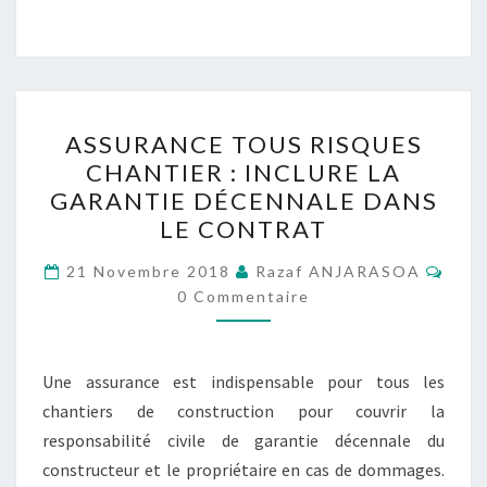
ASSURANCE
ASSURANCE TOUS RISQUES
TOUS
CHANTIER : INCLURE LA
RISQUES
GARANTIE DÉCENNALE DANS
CHANTIER :
LE CONTRAT
INCLURE
Comm
LA
21 Novembre 2018
Razaf ANJARASOA
0 Commentaire
GARANTIE
DÉCENNALE
DANS
Une assurance est indispensable pour tous les
LE
chantiers de construction pour couvrir la
CONTRAT
responsabilité civile de garantie décennale du
constructeur et le propriétaire en cas de dommages.