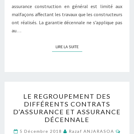
assurance construction en général est limité aux
malfaçons affectant les travaux que les constructeurs
ont réalisés. La garantie décennale ne s’applique pas
au…
LIRE LA SUITE
LIRE LA SUITE
LE
LE REGROUPEMENT DES
REGROUPEMENT
DIFFÉRENTS CONTRATS
DES
D’ASSURANCE ET ASSURANCE
DIFFÉRENTS
DÉCENNALE
CONTRATS
Comm
D’ASSURANCE
5 Décembre 2018
Razaf ANJARASOA